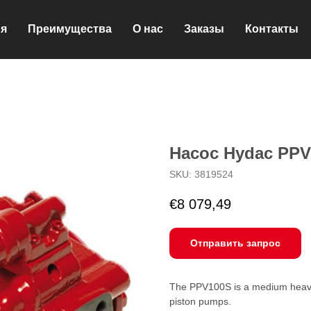
ия
Преимущества
О нас
Заказы
Контакты
Насос Hydac PPV
SKU:
3819524
€
8 079,49
Отправить запрос
The PPV100S is a medium heavy-
piston pumps.