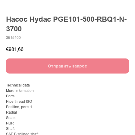
Насос Hydac PGE101-500-RBQ1-N-
3700
3515400
€
981,66
Отправить запрос
Technical data
More Information
Ports
Pipe thread ISO
Position, ports 1
Radial
Seals
NBR
Shaft
SAE B splined shaft