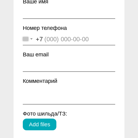
Ваше имя
© 2024 ООО «ИМПОРТ - СЕРВИС»
ОГРН 1237200008836. ИНН/КПП
7203556501/720301001
Номер телефона
+7
Ваш email
Комментарий
Фото шильда/ТЗ:
Add files